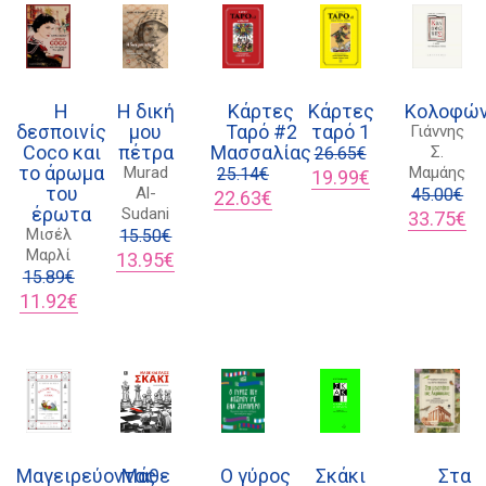
18
Η
Η δική
Κάρτες
Κάρτες
Κολοφώ
δεσποινίς
μου
Ταρό #2
ταρό 1
Γιάννης
Coco και
πέτρα
Μασσαλίας
Σ.
26.65
€
το άρωμα
Murad
Μαμάης
25.14
€
Original
Η
19.99
€
του
Al-
Original
Η
price
τρέχουσα
45.00
€
22.63
€
έρωτα
Sudani
price
τρέχουσα
was:
τιμή
Original
Η
33.75
€
Μισέλ
15.50
€
was:
τιμή
26.65€.
είναι:
price
τρ
Μαρλί
Original
Η
25.14€.
είναι:
19.99€.
was:
τι
13.95
€
15.89
€
price
τρέχουσα
22.63€.
45.00€.
είν
Original
Η
was:
τιμή
33
11.92
€
price
τρέχουσα
15.50€.
είναι:
was:
τιμή
13.95€.
15.89€.
είναι:
11.92€.
Μαγειρεύοντας
Μάθε
Ο γύρος
Σκάκι
Στα