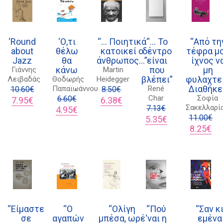
‘Round
‘Ο,τι
“… Ποιητικά
“… Το
“Από τη
about
θέλω
κατοικεί ο
δέντρο
τέφρα μ
Jazz
θα
άνθρωπος…”
είναι
ίχνος ν
κάνω
που
μη
Γιάννης
Martin
βλέπει”
φυλαχτεί
Λειβαδάς
Θοδωρής
Heidegger
Διαθήκε
Παπαϊωάννου
René
10.60
€
8.50
€
Char
Σοφία
Original
Η
6.60
€
Original
Η
7.95
€
6.38
€
Σακελλαρί
price
τρέχουσα
Original
Η
price
τρέχουσα
7.13
€
4.95
€
was:
τιμή
price
τρέχουσα
was:
τιμή
Original
Η
11.00
€
5.35
€
10.60€.
είναι:
was:
τιμή
8.50€.
είναι:
price
τρέχουσα
Original
Η
8.25
€
7.95€.
6.60€.
είναι:
6.38€.
was:
τιμή
price
τρ
4.95€.
7.13€.
είναι:
was:
τιμ
5.35€.
11.00€.
είν
8.2
“Είμαστε
“Ο
“Ολίγη
“Πού
“Σαν κ
σε
αγαπών
μπέσα, ωρέ
‘ναι η
εμένα