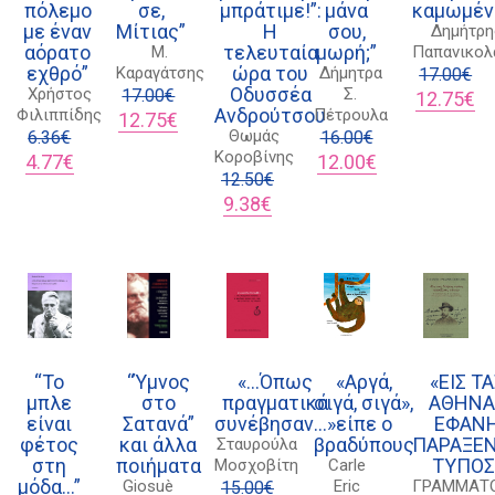
πόλεμο
σε,
μπράτιμε!”:
μάνα
καμωμέν
με έναν
Μίτιας”
Η
σου,
Δημήτρη
αόρατο
τελευταία
μωρή;”
Μ.
Παπανικολ
εχθρό”
ώρα του
Καραγάτσης
Δήμητρα
17.00
€
Οδυσσέα
Χρήστος
Σ.
17.00
€
Original
Η
12.75
€
Ανδρούτσου
Φιλιππίδης
Πέτρουλα
Original
Η
price
τρ
12.75
€
Θωμάς
6.36
€
price
τρέχουσα
16.00
€
was:
τι
Κοροβίνης
Original
Η
was:
τιμή
Original
Η
17.00€.
είν
4.77
€
12.00
€
price
τρέχουσα
17.00€.
είναι:
12.50
€
price
τρέχουσα
12
was:
τιμή
12.75€.
Original
Η
was:
τιμή
9.38
€
6.36€.
είναι:
price
τρέχουσα
16.00€.
είναι:
4.77€.
was:
τιμή
12.00€.
12.50€.
είναι:
9.38€.
“Το
“Ύμνος
«…Όπως
«Αργά,
«ΕΙΣ Τ
μπλε
στο
πραγματικά
σιγά, σιγά»,
ΑΘΗΝΑ
είναι
Σατανά”
συνέβησαν…»
είπε ο
ΕΦΑΝ
φέτος
και άλλα
βραδύπους
ΠΑΡΑΞΕ
Σταυρούλα
στη
ποιήματα
ΤΥΠΟΣ
Μοσχοβίτη
Carle
μόδα…”
Giosuè
Eric
ΓΡΑΜΜΑΤ
15.00
€