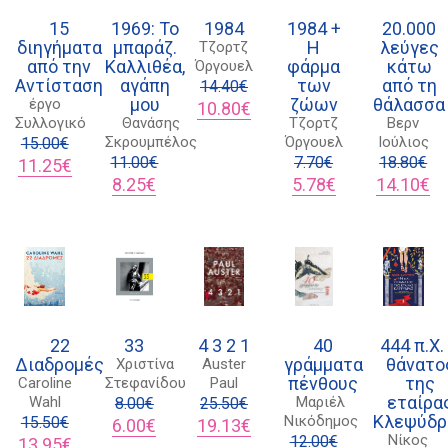
15
1969: Το
1984
1984 +
20.000
διηγήματα
μπαράζ.
Η
λεύγες
Τζορτζ
από την
Καλλιθέα,
φάρμα
κάτω
Όργουελ
Αντίσταση
αγάπη
των
από τη
14.40
€
μου
ζώων
θάλασσα
έργο
Original
Η
10.80
€
Συλλογικό
Θανάσης
Τζορτζ
Βερν
price
τρέχουσα
Σκρουμπέλος
Όργουελ
Ιούλιος
15.00
€
was:
τιμή
Original
Η
11.00
€
14.40€.
είναι:
7.70
€
18.80
€
11.25
€
price
τρέχουσα
Original
Η
10.80€.
Original
Η
Original
Η
8.25
€
5.78
€
14.10
€
was:
τιμή
price
τρέχουσα
price
τρέχουσα
price
τρ
15.00€.
είναι:
was:
τιμή
was:
τιμή
was:
τι
11.25€.
11.00€.
είναι:
7.70€.
είναι:
18.80€.
είν
8.25€.
5.78€.
14
Διδότου 34, Αθήνα 106 80
22
33
4 3 2 1
40
444 π.Χ.
Διαδρομές
γράμματα
θάνατο
Χριστίνα
Auster
πένθους
της
Caroline
Στεφανίδου
Paul
21 1750 8340
εταίρα
Wahl
Μαριέλ
8.00
€
25.50
€
Κλεψύδρ
kombrai.bs@gmail.com
Νικόδημος
15.50
€
Original
Η
Original
Η
6.00
€
19.13
€
Νίκος
Original
Η
price
τρέχουσα
price
τρέχουσα
12.00
€
13.95
€