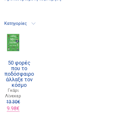
21 1750 8340
Κατηγορίες
kombrai.bs@gmail.com
Πολιτική προστασίας δεδομένων
Πολιτική επιστροφών
50 φορές
Τρόποι Πληρωμής
που το
ποδόσφαιρο
Όροι χρήσης
άλλαξε τον
κόσμο
Αποστολές
Γκάρι
Λίνεκερ
13.30
€
Original
Η
9.98
€
price
τρέχουσα
was:
τιμή
13.30€.
είναι:
9.98€.