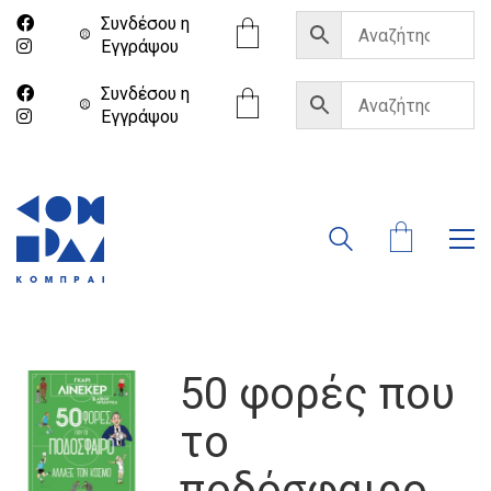
Συνδέσου η
Eγγράψου
Συνδέσου η
Eγγράψου
50 φορές που
το
ποδόσφαιρο