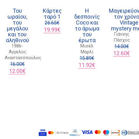
Του
Κάρτες
Η
Μαγειρεύο
ωραίου,
ταρό 1
δεσποινίς
τον χρόνο
του
Coco και
Vintage
26.65
€
21 1750 8340
μεγάλου
το άρωμα
mystery m
Original
Η
19.99
€
και του
του
Γιάννης
kombrai.bs@gmail.com
price
τρέχουσα
αληθινού
έρωτα
Πάσχος
was:
τιμή
1986-
Μισέλ
26.65€.
είναι:
14.00
€
Άγγελος
Μαρλί
19.99€.
Original
Η
Πολιτική προστασίας δεδομένων
12.60
€
Αναστασόπουλος
15.89
€
price
τρέ
Πολιτική επιστροφών
16.00
€
Original
Η
was:
τιμή
11.92
€
Original
Η
price
τρέχουσα
14.00€.
είναι
12.00
€
Τρόποι Πληρωμής
price
τρέχουσα
was:
τιμή
12.6
was:
τιμή
15.89€.
είναι:
Όροι χρήσης
16.00€.
είναι:
11.92€.
12.00€.
Αποστολές