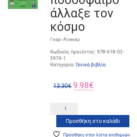
άλλαξε τον
κόσμο
Γκάρι
Λίνεκερ
Κωδικός προϊόντος:
978-618-03-
3974-1
Κατηγορία:
Γενικά βιβλία
Original
Η
9.98
€
13.30
€
price
τρέχουσα
was:
τιμή
50
Alternative:
φορές
13.30€.
είναι:
που
Προσθήκη στο καλάθι
9.98€.
το
ποδόσφαιρο
άλλαξε
Πρόσθήκη στην λίστα επιθυμιών