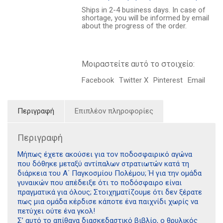
τον
Ships in 2-4 business days. In case of
κόσμο
shortage, you will be informed by email
ποσότητα
about the progress of the order.
Μοιραστείτε αυτό το στοιχείο:
Facebook
Twitter X
Pinterest
Email
Περιγραφή
Επιπλέον πληροφορίες
Περιγραφή
Μήπως έχετε ακούσει για τον ποδοσφαιρικό αγώνα
που δόθηκε μεταξύ αντίπαλων στρατιωτών κατά τη
διάρκεια του Α΄ Παγκοσμίου Πολέμου; Ή για την ομάδα
γυναικών που απέδειξε ότι το ποδόσφαιρο είναι
πραγματικά για όλους; Στοιχηματίζουμε ότι δεν ξέρατε
πως μια ομάδα κέρδισε κάποτε ένα παιχνίδι χωρίς να
πετύχει ούτε ένα γκολ!
Σ’ αυτό το απίθανα διασκεδαστικό βιβλίο, ο θρυλικός