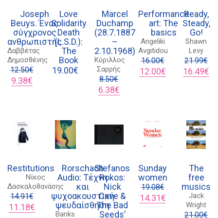
Joseph
Love
Marcel
Performance
Ready,
Beuys. Ένας
Solidarity
Duchamp
art: The
Steady,
σύγχρονος
Death
(28.7.1887
basics
Go!
ανθρωπιστής
(L.S.D.):
–
Angeliki
Shawn
The
2.10.1968)
Δαββέτας
Avgitidou
Levy
Book
Δημοσθένης
Κύριλλος
16.00
€
21.99
€
Σαρρής
12.50
€
19.00
€
Original
Η
Original
Η
12.00
€
16.49
€
Original
Η
8.50
€
price
τρέχουσα
price
τρ
9.38
€
price
τρέχουσα
Original
Η
was:
τιμή
was:
τι
6.38
€
was:
τιμή
price
τρέχουσα
16.00€.
είναι:
21.99€.
είν
12.50€.
είναι:
was:
τιμή
12.00€.
16
9.38€.
8.50€.
είναι:
6.38€.
Restitutions
Rorschach
Stefanos
Sunday
The
Audio: Τέχνη
Rokos:
women
free
Νίκος
και
Nick
musics
Δασκαλοθανάσης
19.08
€
ψυχοακουστική
Cave &
Jack
14.91
€
Original
Η
14.31
€
Διδότου 34, Αθήνα 106 80
ψευδαίσθηση
The Bad
Wright
Original
Η
price
τρέχουσα
11.18
€
Seeds’
Banks
price
τρέχουσα
was:
τιμή
21.00
€