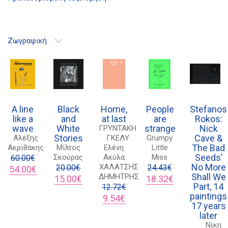
Ζωγραφική
A line
Black
Home,
People
Stefanos
like a
and
at last
are
Rokos:
wave
White
strange
Nick
ΓΡΥΝΤΑΚΗ
Stories
Cave &
Αλέξης
ΓΚΕΛΥ
Grumpy
The Bad
Ακριθάκης
Μίλτος
Ελένη
Little
Seeds’
Σκούρας
Ακύλα
Miss
60.00
€
No More
ΧΑΛΑΤΣΗΣ
Original
Η
20.00
€
24.43
€
54.00
€
Shall We
ΔΗΜΗΤΡΗΣ
price
τρέχουσα
Original
Η
Original
Η
15.00
€
18.32
€
Part, 14
was:
τιμή
price
τρέχουσα
12.72
€
price
τρέχουσα
paintings
60.00€.
είναι:
was:
τιμή
Original
Η
was:
τιμή
9.54
€
17 years
54.00€.
20.00€.
είναι:
price
τρέχουσα
24.43€.
είναι:
later
15.00€.
was:
τιμή
18.32€.
Νίκη
12.72€.
είναι: