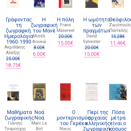
Γράφοντας
Η
Η πόλη
Η ωμότητα
Θεόφιλο
τη
ζωγραφική
των
Frans
Ζωιόπουλ
ζωγραφκή.
του Μανέ
πραγμάτων
Masereel
Παντελής
Ημερολόγια
Μισέλ
David
20.00
€
15.28
€
1960-1990
Φουκώ
Sylvester
Original
Η
Original
Η
15.00
€
11.46
€
Ακριθάκης
8.00
€
price
τρέχουσα
20.00
€
price
τρ
Αλέξης
Original
Η
was:
τιμή
Original
Η
was:
τι
6.00
€
15.00
€
25.00
€
price
τρέχουσα
20.00€.
είναι:
price
τρέχουσα
15.28€.
είν
Original
Η
was:
τιμή
15.00€.
was:
τιμή
11
18.75
€
price
τρέχουσα
8.00€.
είναι:
20.00€.
είναι:
was:
τιμή
6.00€.
15.00€.
25.00€.
είναι:
18.75€.
Διδότου 34, Αθήνα 106 80
Μαθήματα
Νοά
Ο
Περί της
Πόσα
21 1750 8340
ζωγραφικής
Νοά
μοντερνισμός
αρχαίας
μέτρα
του Γκρέκο
ελληνικής
είναι ο
Γιάννης
Marc Le
kombrai.bs@gmail.com
ζωγραφικής
κόσμος
Τσαρούχης
Bot
Νίκος