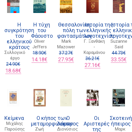
Η
Η τύχη
Θεσσαλονίκη,
Ιστορία της
Ιστορία 
συγκρότηση
του
πόλη των
ελληνικής
ελληνι
του
Φάουστο
φαντασμάτων
λογοτεχνίας
λογοτεχ
ελληνικού
Oliver
Mark
Γ. Ξανθάκη
Suzanne
κράτους
Jeffers
Mazower
-
Saïd
Συλλογικό
Καραμάνου
18.90
€
37.27
€
44.73
€
έργο
Original
Η
Original
Η
36.21
€
Original
Η
14.18
€
27.95
€
33.55
€
24.90
€
price
τρέχουσα
price
τρέχουσα
Original
Η
price
τρ
27.16
€
Original
Η
was:
τιμή
was:
τιμή
price
τρέχουσα
was:
τι
18.68
€
price
τρέχουσα
18.90€.
είναι:
37.27€.
είναι:
was:
τιμή
44.73€.
είν
was:
τιμή
14.18€.
27.95€.
36.21€.
είναι:
33
24.90€.
είναι:
27.16€.
18.68€.
Κείμενα
Ο κήπος των
Ο
Οι
Σκοτειν
μεταμορφώσεων
Λάμπρος
Αριστερές
ήπειρος
Μιχάλης
της
Παρούσης
Ζωή
Διονύσιος
Μαρκ