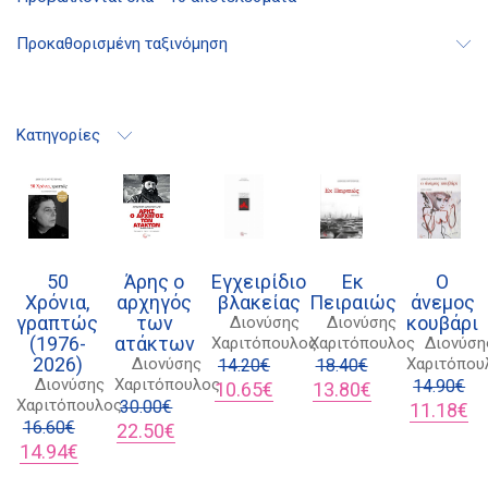
Προκαθορισμένη ταξινόμηση
Κατηγορίες
50
Άρης ο
Εγχειρίδιο
Εκ
Ο
Χρόνια,
αρχηγός
βλακείας
Πειραιώς
άνεμος
γραπτώς
των
κουβάρι
Διονύσης
Διονύσης
(1976-
ατάκτων
Χαριτόπουλος
Χαριτόπουλος
Διονύση
2026)
Διονύσης
Χαριτόπου
14.20
€
18.40
€
Διονύσης
Χαριτόπουλος
Original
Η
Original
Η
14.90
€
10.65
€
13.80
€
Διδότου 34, Αθήνα 106 80
Χαριτόπουλος
30.00
€
price
τρέχουσα
price
τρέχουσα
Original
Η
11.18
€
16.60
€
Original
Η
was:
τιμή
was:
τιμή
price
τρ
22.50
€
Original
Η
price
τρέχουσα
14.20€.
είναι:
18.40€.
είναι:
was:
τι
14.94
€
price
τρέχουσα
was:
τιμή
10.65€.
13.80€.
14.90€.
είν