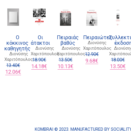
21 1750 8340
was:
τιμή
30.00€.
είναι:
11
16.60€.
είναι:
22.50€.
kombrai.bs@gmail.com
14.94€.
Πολιτική προστασίας δεδομένων
Ο
Οι
Πειραιάς
Πειραιώτες
Συλλεκτ
Πολιτική επιστροφών
κόκκινος
άτακτοι
βαθύς
έκδοσ
Διονύσης
Τρόποι Πληρωμής
καθηγητής
Διονύσης
Διονύσης
Χαριτόπουλος
Διονύση
Διονύσης
Χαριτόπουλος
Χαριτόπουλος
Χαριτόπου
12.90
€
Όροι χρήσης
Χαριτόπουλος
18.90
€
13.50
€
Original
Η
18.00
€
9.68
€
13.40
€
Original
Η
Original
Η
price
τρέχουσα
Original
Η
14.18
€
10.13
€
13.50
€
Αποστολές
Original
Η
price
τρέχουσα
price
τρέχουσα
was:
τιμή
price
τρ
12.06
€
price
τρέχουσα
was:
τιμή
was:
τιμή
12.90€.
είναι:
was:
τι
was:
τιμή
18.90€.
είναι:
13.50€.
είναι:
9.68€.
18.00€.
είν
13.40€.
είναι:
14.18€.
10.13€.
13
12.06€.
KOMΒRAI © 2023. MANUFACTURED BY
SOCIALIT