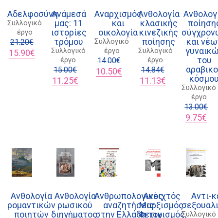
Αδελφοσύνη
Ανάμεσά
Αναρχισμός
Ανθολογία
Ανθολογ
μας: 11
και
κλασικής
ποίηση
Συλλογικό
ιστορίες
οικολογία
κινεζικής
σύγχρον
έργο
τρόμου
ποίησης
και νέω
Συλλογικό
21.20
€
γυναικ
Συλλογικό
έργο
Συλλογικό
Original
Η
15.90
€
του
έργο
έργο
price
τρέχουσα
14.00
€
αραβικ
was:
τιμή
15.00
€
Original
Η
14.84
€
10.50
€
κόσμο
21.20€.
είναι:
Original
Η
price
τρέχουσα
Original
Η
11.25
€
11.13
€
Συλλογικό
15.90€.
price
τρέχουσα
was:
τιμή
price
τρέχουσα
έργο
was:
τιμή
14.00€.
είναι:
was:
τιμή
15.00€.
είναι:
10.50€.
14.84€.
είναι:
13.00
€
11.25€.
11.13€.
Original
Η
9.75
€
price
τρ
was:
τιμ
13.00€.
είν
9.7
Ανθολογία
Ανθολογία
Ανθρωπολογικές
Ανοιχτός
Αντι-κ
ρομαντικών
ρωσικού
αναζητήσεις
Μαρξισμός.
σεξουαλ
ποιητών
διηγήματος:
στην Ελλάδα του
Φετιχισμός,
Συλλογικό