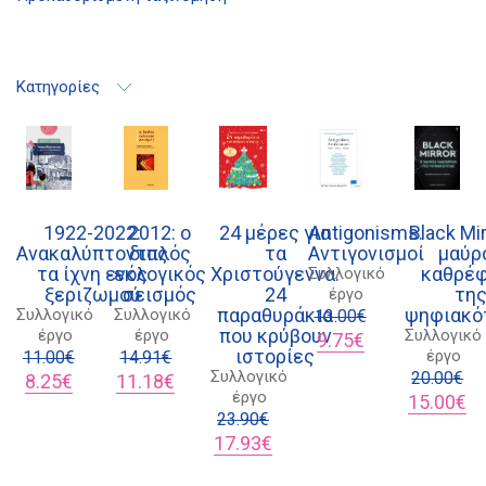
Κατηγορίες
1922-2022:
2012: ο
24 μέρες για
Antigonisms.
Black Mir
Ανακαλύπτοντας
διπλός
τα
Αντιγονισμοί
μαύρ
τα ίχνη ενός
εκλογικός
Χριστούγεννα.
καθρέ
Συλλογικό
ξεριζωμού
σεισμός
24
τη
έργο
παραθυράκια
ψηφιακό
Συλλογικό
Συλλογικό
13.00
€
που κρύβουν
έργο
έργο
Συλλογικό
Original
Η
9.75
€
ιστορίες
έργο
11.00
€
14.91
€
price
τρέχουσα
Συλλογικό
Original
Η
Original
Η
was:
τιμή
20.00
€
8.25
€
11.18
€
έργο
price
τρέχουσα
price
τρέχουσα
13.00€.
είναι:
Original
Η
15.00
€
was:
τιμή
was:
τιμή
23.90
€
9.75€.
price
τρ
11.00€.
είναι:
14.91€.
είναι:
Original
Η
was:
τι
17.93
€
8.25€.
11.18€.
price
τρέχουσα
20.00€.
είν
was:
τιμή
15