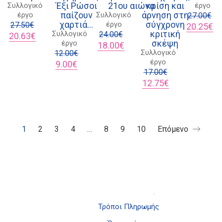
Έξι Ρώσοι
21ου αιώνα
κρίση και
Συλλογικό
έργο
παίζουν
άρνηση στη
έργο
Συλλογικό
27.00
€
χαρτιά…
σύγχρονη
έργο
27.50
€
Original
Η
20.25
€
κριτική
Συλλογικό
Original
Η
24.00
€
price
τρ
20.63
€
σκέψη
έργο
price
τρέχουσα
Original
Η
was:
τι
18.00
€
Συλλογικό
was:
τιμή
12.00
€
price
τρέχουσα
27.00€.
είν
έργο
27.50€.
είναι:
Original
Η
was:
τιμή
20
9.00
€
20.63€.
price
τρέχουσα
24.00€.
είναι:
17.00
€
was:
τιμή
18.00€.
Original
Η
12.75
€
Διδότου 34, Αθήνα 106 80
12.00€.
είναι:
price
τρέχουσα
9.00€.
was:
τιμή
17.00€.
είναι:
12.75€.
21 1750 8340
1
2
3
4
…
8
9
10
Επόμενο
kombrai.bs@gmail.com
Πολιτική προστασίας δεδομένων
Πολιτική επιστροφών
Τρόποι Πληρωμής