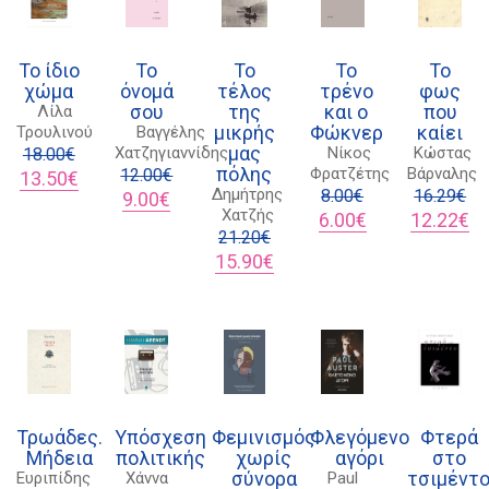
Το ίδιο
Το
Το
Το
Το
χώμα
όνομά
τέλος
τρένο
φως
σου
της
και ο
που
Λίλα
μικρής
Φώκνερ
καίει
Τρουλινού
Βαγγέλης
μας
Χατζηγιαννίδης
Νίκος
Κώστας
18.00
€
πόλης
Φρατζέτης
Βάρναλης
Original
Η
12.00
€
13.50
€
Δημήτρης
price
τρέχουσα
Original
Η
8.00
€
16.29
€
9.00
€
Χατζής
was:
τιμή
price
τρέχουσα
Original
Η
Original
Η
6.00
€
12.22
€
18.00€.
είναι:
was:
τιμή
21.20
€
price
τρέχουσα
price
τρ
13.50€.
12.00€.
είναι:
Original
Η
was:
τιμή
was:
τι
15.90
€
9.00€.
price
τρέχουσα
8.00€.
είναι:
16.29€.
είν
was:
τιμή
6.00€.
12
21.20€.
είναι:
15.90€.
Τρωάδες.
Υπόσχεση
Φεμινισμός
Φλεγόμενο
Φτερά
Μήδεια
πολιτικής
χωρίς
αγόρι
στο
σύνορα
τσιμέντ
Ευριπίδης
Χάννα
Paul