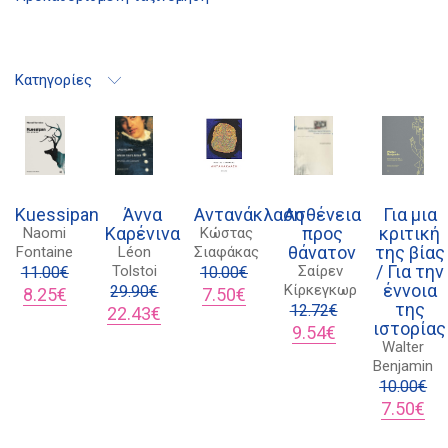
Κατηγορίες
Kuessipan
Άννα
Αντανάκλαση
Ασθένεια
Για μια
Καρένινα
προς
κριτική
Naomi
Κώστας
θάνατον
της βίας
Fontaine
Léon
Σιαφάκας
/ Για την
Tolstoi
Σαίρεν
11.00
€
10.00
€
έννοια
Κίρκεγκωρ
Original
Η
29.90
€
Original
Η
8.25
€
7.50
€
της
price
τρέχουσα
Original
Η
price
τρέχουσα
12.72
€
22.43
€
ιστορίας
was:
τιμή
price
τρέχουσα
was:
τιμή
Original
Η
9.54
€
Walter
11.00€.
είναι:
was:
τιμή
10.00€.
είναι:
price
τρέχουσα
Benjamin
8.25€.
29.90€.
είναι:
7.50€.
was:
τιμή
22.43€.
12.72€.
είναι:
10.00
€
9.54€.
Original
Η
7.50
€
price
τρ
was:
τιμ