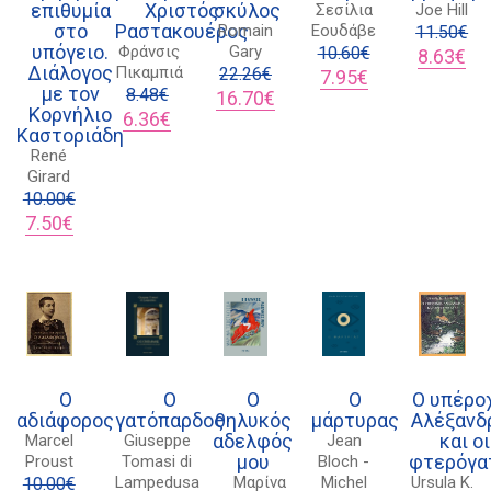
επιθυμία
Χριστός
σκύλος
Σεσίλια
Joe Hill
στο
Ραστακουέρος
Romain
Εουδάβε
11.50
€
υπόγειο.
Φράνσις
Gary
10.60
€
Original
Η
8.63
€
Διάλογος
Πικαμπιά
22.26
€
Original
Η
price
τρ
7.95
€
με τον
8.48
€
Original
Η
price
τρέχουσα
was:
τιμ
16.70
€
Κορνήλιο
Original
Η
price
τρέχουσα
was:
τιμή
11.50€.
είν
6.36
€
Καστοριάδη
price
τρέχουσα
was:
τιμή
10.60€.
είναι:
8.6
René
was:
τιμή
22.26€.
είναι:
7.95€.
Girard
8.48€.
είναι:
16.70€.
10.00
€
6.36€.
Original
Η
7.50
€
price
τρέχουσα
was:
τιμή
10.00€.
είναι:
7.50€.
Διδότου 34, Αθήνα 106 80
Ο
Ο
Ο
Ο
Ο υπέρο
αδιάφορος
γατόπαρδος
θηλυκός
μάρτυρας
Αλέξανδ
21 1750 8340
αδελφός
και οι
Marcel
Giuseppe
Jean
μου
φτερόγα
Proust
Tomasi di
Bloch -
kombrai.bs@gmail.com
Lampedusa
Μαρίνα
Michel
Ursula K.
10.00
€