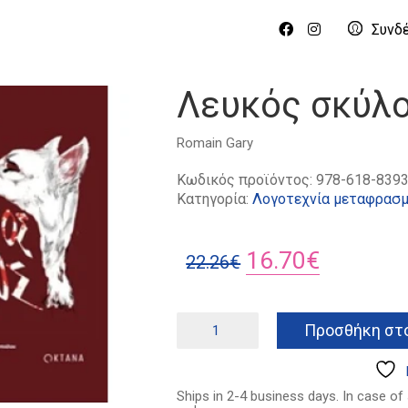
Συνδ
Λευκός σκύλ
Romain Gary
Κωδικός προϊόντος:
978-618-8393
Κατηγορία:
Λογοτεχνία μεταφρασμ
Original
Η
16.70
€
22.26
€
price
τρέχουσ
was:
τιμή
Λευκός
Προσθήκη στο
σκύλος
22.26€.
είναι:
ποσότητα
16.70€.
Ships in 2-4 business days. In case of