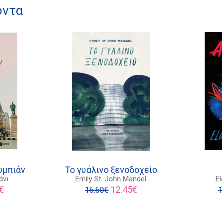
όντα
υμπιάν
Το γυάλινο ξενοδοχείο
άνι
Emily St. John Mandel
E
l
Η
Original
Η
€
12.45
€
16.60
€
1
τρέχουσα
price
τρέχουσα
τιμή
was:
τιμή
είναι:
16.60€.
είναι: