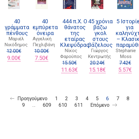
Διδότου 34, Αθήνα 106 80
40
40
444 π.Χ. Ο
45 χρόνια
5 Ιστορί
γράμματα
εμπύρετα
θάνατος
βάζω
για
πένθους
όνειρα
της
γκολ
καληνύχ
εταίρας
στους
– Κλασι
Μαριέλ
Αγγελική
Κλεψύδρας
βάζελους
παραμύθ
Νικόδημος
Πεχλιβάνη
21 1750 8340
Νίκος
Γιώργος
Stephanie
12.00
€
10.00
€
kombrai.bs@gmail.com
Φαρούπος
Κεντρωτής
Moss
Original
Η
Original
Η
9.00
€
7.50
€
price
τρέχουσα
price
τρέχουσα
15.50
€
20.24
€
7.42
€
was:
τιμή
was:
τιμή
Original
Η
Original
Η
Original
Η
11.63
€
15.18
€
5.57
€
Πολιτική προστασίας δεδομένων
12.00€.
είναι:
10.00€.
είναι:
price
τρέχουσα
price
τρέχουσα
price
τρ
9.00€.
7.50€.
was:
τιμή
was:
τιμή
was:
τιμ
Πολιτική επιστροφών
15.50€.
είναι:
20.24€.
είναι:
7.42€.
είν
11.63€.
15.18€.
5.5
Τρόποι Πληρωμής
Προηγούμενο
1
2
3
4
5
6
7
8
9
…
609
610
611
Επόμενο
Όροι χρήσης
Αποστολές