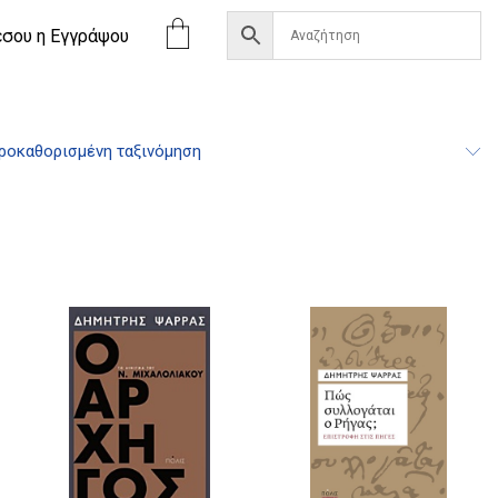
έσου η Eγγράψου
ροκαθορισμένη ταξινόμηση