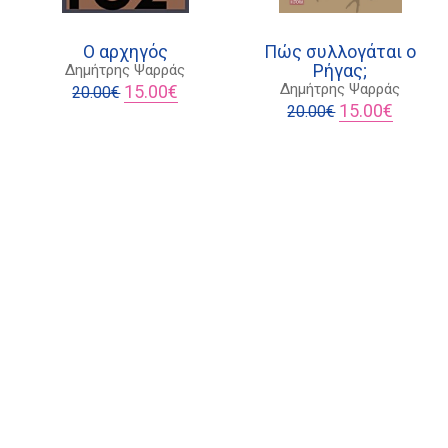
Ο αρχηγός
Πώς συλλογάται ο
Ρήγας;
Δημήτρης Ψαρράς
Original
Η
Δημήτρης Ψαρράς
15.00
€
20.00
€
ουσα
price
τρέχουσα
Original
Η
15.00
€
20.00
€
was:
τιμή
price
τρέχου
20.00€.
είναι:
was:
τιμή
€.
15.00€.
20.00€.
είναι:
15.00€.