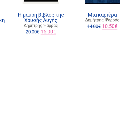
υ
Η μαύρη βίβλος της
Μια καριέρα
κη
Χρυσής Αυγής
Δημήτρης Ψαρράς
Original
Η
Δημήτρης Ψαρράς
10.50
€
14.00
€
Original
Η
price
τρέχ
15.00
€
20.00
€
έχουσα
price
τρέχουσα
was:
τιμή
μή
was:
τιμή
14.00€.
είναι:
αι:
20.00€.
είναι:
10.50
.60€.
15.00€.