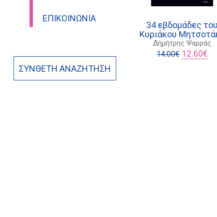
ΕΠΙΚΟΙΝΩΝΊΑ
34 εβδομάδες το
Κυριάκου Μητσοτά
Δημήτρης Ψαρράς
Original
Η
12.60
€
14.00
€
price
τρ
ΣΎΝΘΕΤΗ ΑΝΑΖΉΤΗΣΗ
was:
τι
14.00€.
είν
12