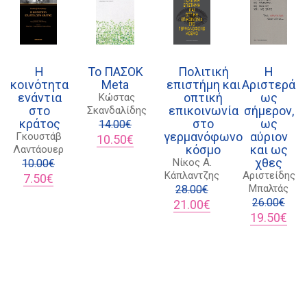
21 1750 8340
kombrai.bs@gmail.com
Πολιτική προστασίας δεδομένων
Η
Το ΠΑΣΟΚ
Πολιτική
Η
κοινότητα
Meta
επιστήμη και
Αριστερά
Πολιτική επιστροφών
ενάντια
οπτική
ως
Κώστας
στο
επικοινωνία
σήμερον,
Σκανδαλίδης
Τρόποι Πληρωμής
κράτος
στο
ως
14.00
€
γερμανόφωνο
αύριον
Γκουστάβ
Original
Η
10.50
€
Όροι χρήσης
κόσμο
και ως
Λαντάουερ
price
τρέχουσα
χθες
Νίκος Α.
Αποστολές
10.00
€
was:
τιμή
Κάπλαντζης
Αριστείδης
Original
Η
14.00€.
είναι:
7.50
€
Μπαλτάς
price
τρέχουσα
10.50€.
28.00
€
was:
τιμή
Original
Η
26.00
€
21.00
€
10.00€.
είναι:
price
τρέχουσα
Original
Η
19.50
€
7.50€.
was:
τιμή
price
τρέ
28.00€.
είναι:
was:
τιμή
21.00€.
26.00€.
είναι
19.5