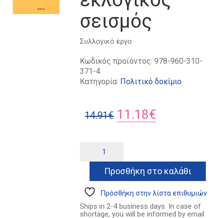
σεισμός
Συλλογικό έργο
Κωδικός προϊόντος:
978-960-310-
371-4
Κατηγορία:
Πολιτικό δοκίμιο
Original
Η
11.18
€
14.91
€
price
τρέχουσα
was:
τιμή
2012:
Alternative:
ο
14.91€.
είναι:
διπλός
Προσθήκη στο καλάθι
11.18€.
εκλογικός
σεισμός
ποσότητα
Πρόσθήκη στην λίστα επιθυμιών
Ships in 2-4 business days. In case of
shortage, you will be informed by email