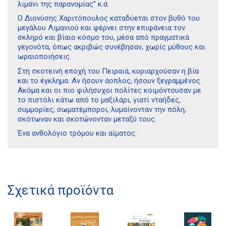
λιμάνι της παρανομίας” κ.ά.
Ο Διονύσης Χαριτόπουλος καταδύεται στον βυθό του
μεγάλου Λιμανιού και φέρνει στην επιφάνεια τον
σκληρό και βίαιο κόσμο του, μέσα από πραγματικά
γεγονότα, όπως ακριβώς συνέβησαν, χωρίς μύθους και
ωραιοποιήσεις.
Στη σκοτεινή εποχή του Πειραιά, κυριαρχούσαν η βία
και το έγκλημα. Αν ήσουν άοπλος, ήσουν ξεγραμμένος.
Ακόμα και οι πιο φιλήσυχοι πολίτες κοιμόντουσαν με
το πιστόλι κάτω από το μαξιλάρι, γιατί νταήδες,
συμμορίες, σωματέμποροι, λυμαίνονταν την πόλη,
σκότωναν και σκοτώνονταν μεταξύ τους.
Διδότου 34, Αθήνα 106 80
Ένα ανθολόγιο τρόμου και αίματος.
21 1750 8340
kombrai.bs@gmail.com
Σχετικά προϊόντα
Πολιτική προστασίας δεδομένων