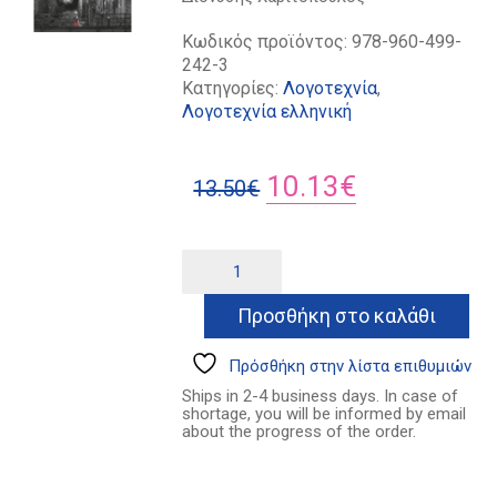
Κωδικός προϊόντος:
978-960-499-
242-3
Κατηγορίες:
Λογοτεχνία
,
Λογοτεχνία ελληνική
Original
Η
10.13
€
13.50
€
price
τρέχουσα
was:
τιμή
Πειραιάς
Alternative:
βαθύς
13.50€.
είναι:
ποσότητα
Προσθήκη στο καλάθι
10.13€.
Πρόσθήκη στην λίστα επιθυμιών
Ships in 2-4 business days. In case of
shortage, you will be informed by email
about the progress of the order.