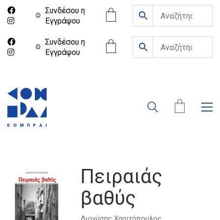
Συνδέσου η
Eγγράψου
Συνδέσου η
Eγγράψου
Πειραιάς
βαθύς
Διονύσης Χαριτόπουλος