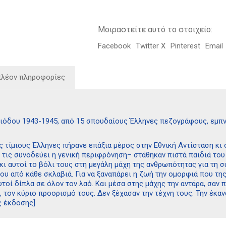
Μοιραστείτε αυτό το στοιχείο:
Facebook
Twitter X
Pinterest
Email
πλέον πληροφορίες
ριόδου 1943-1945, από 15 σπουδαίους Έλληνες πεζογράφους, εμπν
ς τίμιους Έλληνες πήρανε επάξια μέρος στην Εθνική Αντίσταση κι
 τις συνοδεύει η γενική περιφρόνηση– στάθηκαν πιστά παιδιά του
 κι αυτοί το βόλι τους στη μεγάλη μάχη της ανθρωπότητας για τη σ
υ από κάθε σκλαβιά. Για να ξαναπάρει η ζωή την ομορφιά που της
τοί δίπλα σε όλον τον λαό. Και μέσα στης μάχης την αντάρα, σαν 
, τον κύριο προορισμό τους. Δεν ξέχασαν την τέχνη τους. Την έκαν
ς έκδοσης]