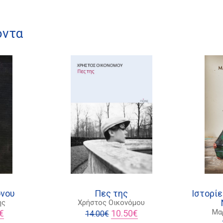
όντα
όνου
Πες της
Ιστορίε
ής
Χρήστος Οικονόμου
l
Η
Original
Η
Μα
€
10.50
€
14.00
€
τρέχουσα
price
τρέχουσα