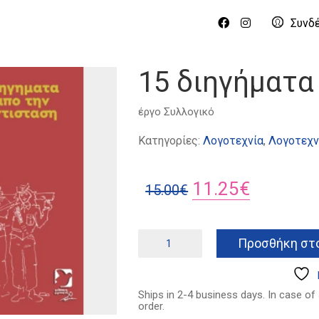
Συνδ
15 διηγήματα
έργο
Συλλογικό
Κατηγορίες:
Λογοτεχνία
,
Λογοτεχν
Original
Η
11.25
€
15.00
€
price
τρέχουσ
was:
τιμή
15
Προσθήκη στο
διηγήματα
15.00€.
είναι:
από
11.25€.
την
Αντίσταση
Ships in 2-4 business days. In case of
ποσότητα
order.