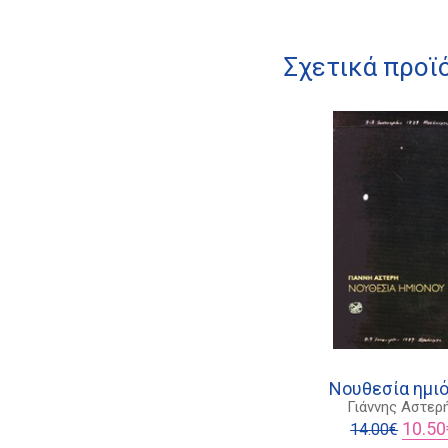
Σχετικά προϊ
Νουθεσία ημι
Γιάννης Αστερ
Origina
10.50
14.00
€
price