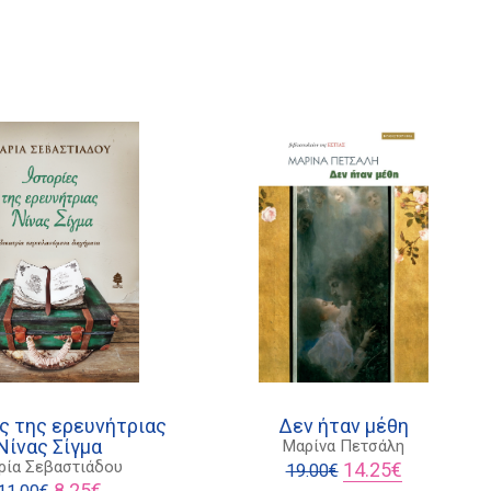
ς της ερευνήτριας
Δεν ήταν μέθη
Νίνας Σίγμα
Μαρίνα Πετσάλη
Original
Η
ρία Σεβαστιάδου
14.25
€
19.00
€
Original
Η
price
τρέχουσα
8.25
€