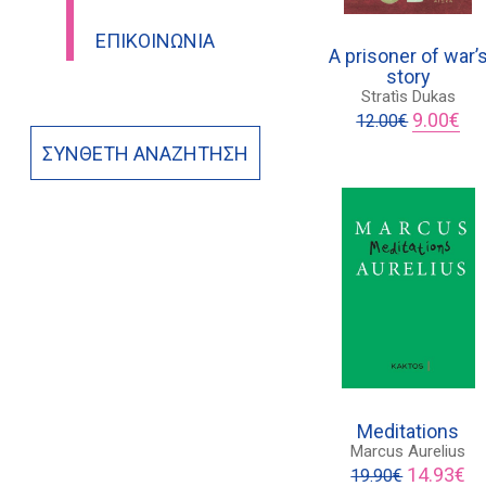
ΕΠΙΚΟΙΝΩΝΊΑ
A prisoner of war’
story
Stratìs Dukas
Original
Η
9.00
€
12.00
€
price
τρέ
ΣΎΝΘΕΤΗ ΑΝΑΖΉΤΗΣΗ
was:
τιμ
12.00€.
είνα
9.0
Meditations
Marcus Aurelius
Original
Η
14.93
€
19.90
€