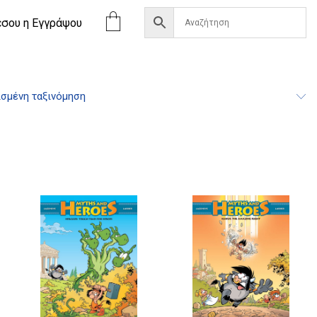
έσου η Eγγράψου
σμένη ταξινόμηση