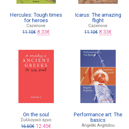
Hercules: Tough times
Icarus: The amazing
for heroes
flight
ουσα
Cazenove
Cazenove
Original
Η
Original
Η
8.33
€
8.33
€
11.10
€
11.10
€
price
τρέχουσα
price
τρέχουσ
€.
was:
τιμή
was:
τιμή
11.10€.
είναι:
11.10€.
είναι:
8.33€.
8.33€.
On the soul
Performance art: The
basics
Συλλογικό έργο
Original
Η
Angeliki Avgitidou
12.45
€
16.60
€