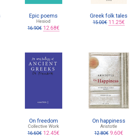
s
Epic poems
Greek folk tales
Original
Η
Hesiod
11.25
€
15.00
€
Original
Η
price
τρέχ
12.68
€
16.90
€
price
τρέχουσα
was:
τιμή
χουσα
was:
τιμή
15.00€.
είναι:
ή
16.90€.
είναι:
11.25
ι:
12.68€.
0€.
On freedom
On happiness
Collective Work
Aristotle
Original
Η
Original
Η
12.45
€
9.60
€
16.60
€
12.80
€