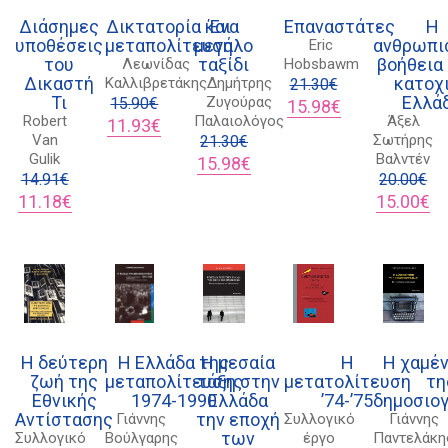
Διάσημες
Δικτατορία και
Ένα
Επαναστάτες
Η
υποθέσεις
μεταπολίτευση
μεγάλο
ανθρωπι
Eric
του
ταξίδι
βοήθεια
Λεωνίδας
Hobsbawm
Δικαστή
κατοχ
Καλλιβρετάκης
Δημήτρης
21.30
€
Τι
Ελλά
Ζυγούρας
15.90
€
Original
Η
15.98
€
Robert
Παλαιολόγος
Άξελ
Original
Η
price
τρέχουσα
11.93
€
Van
Σωτήρης
price
τρέχουσα
21.30
€
was:
τιμή
Gulik
Βαλντέν
was:
τιμή
Original
Η
21.30€.
είναι:
15.98
€
14.91
€
15.90€.
είναι:
price
τρέχουσα
15.98€.
20.00
€
Original
Η
11.93€.
was:
τιμή
Original
Η
11.18
€
15.00
€
price
τρέχουσα
21.30€.
είναι:
price
τρ
was:
τιμή
15.98€.
was:
τι
14.91€.
είναι:
20.00€.
είν
11.18€.
15
Η δεύτερη
Η Ελλάδα της
Η μεσαία
Η
Η χαμέν
ζωή της
μεταπολίτευσης
τάξη στην
μετατολίτευση
τη
Εθνικής
1974-1990
Ελλάδα
’74-’75
δημοσιο
Αντίστασης
την εποχή
Γιάννης
Συλλογικό
Γιάννης
των
Συλλογικό
Βούλγαρης
έργο
Παντελάκη