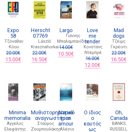
6.00€.
Expo
Herscht
Largo
Love
Mad
58
07769
me
dogs
Γιάννης
tender
Τζόναθαν
László
Μπαλαμπανίδης
Τζέιμς
Κόου
Krasznahorkai
Κονστάνς
Γκρέιντι
14.00
€
Ντεμπρέ
20.00
€
22.00
€
Original
Η
22.00
€
10.50
€
Original
Η
Original
Η
price
τρέχουσα
16.00
€
Original
Η
15.00
€
16.50
€
16.50
€
price
τρέχουσα
price
τρέχουσα
was:
τιμή
Original
Η
price
τρ
12.00
€
was:
τιμή
was:
τιμή
14.00€.
είναι:
price
τρέχουσα
was:
τι
20.00€.
είναι:
22.00€.
είναι:
10.50€.
was:
τιμή
22.00€.
είν
15.00€.
16.50€.
16.00€.
είναι:
16
12.00€.
Minima
Mυθιστορηματικό
Napoli
O ίδιος
Oh,
memorialia
αναγνωστήριο
mon
ο
Canada
amour
εαυτός
Άγγελος
Σταύρος
BANKS
ως
Ελεφάντης
Ζουμπουλάκης
Αλέσιο
RUSSELL