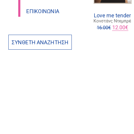
ΕΠΙΚΟΙΝΩΝΊΑ
Love me tender
Κονστάνς Ντεμπρέ
Original
Η
12.00
€
16.00
€
price
τρ
was:
τι
ΣΎΝΘΕΤΗ ΑΝΑΖΉΤΗΣΗ
16.00€.
είν
12