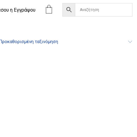
έσου η Eγγράψου
Προκαθορισμένη ταξινόμηση