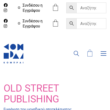
Συνδέσου η
Eγγράψου
Συνδέσου η
Eγγράψου
OLD STREET
PUBLISHING
Διδότου 34, Αθήνα 106 80
Εμφάνιση του μοναδικού αποτελέσματος