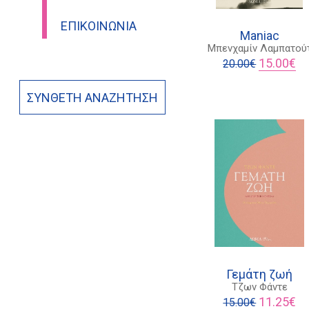
ΕΠΙΚΟΙΝΩΝΊΑ
Maniac
Μπενχαμίν Λαμπατού
Original
Η
15.00
€
20.00
€
price
τρ
was:
τι
ΣΎΝΘΕΤΗ ΑΝΑΖΉΤΗΣΗ
20.00€.
είν
15
Γεμάτη ζωή
Τζων Φάντε
Original
Η
11.25
€
15.00
€