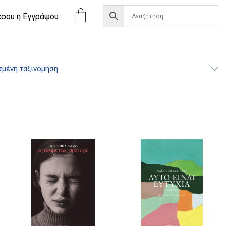
έσου η Eγγράψου
μένη ταξινόμηση