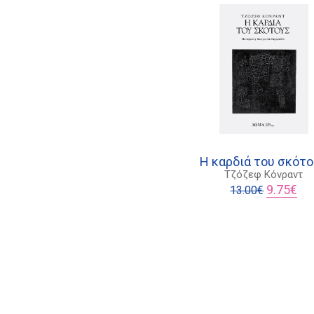
16
Η καρδιά του σκότ
Τζόζεφ Κόνραντ
Original
Η
9.75
€
13.00
€
price
τρέ
was:
τιμ
13.00€.
είνα
9.7