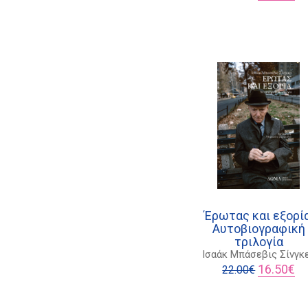
price
τρ
was:
τι
15.00€.
είν
11
Έρωτας και εξορία
Αυτοβιογραφική
τριλογία
Ισαάκ Μπάσεβις Σίνγκ
Original
Η
16.50
€
22.00
€
price
τρ
was:
τι
22.00€.
είν