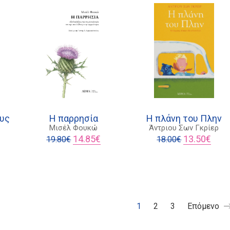
.50€.
ους
Η παρρησία
Η πλάνη του Πλην
Μισέλ Φουκώ
Άντριου Σων Γκρίερ
Original
Η
Original
Η
14.85
€
13.50
€
19.80
€
18.00
€
χουσα
price
τρέχουσα
price
τρέχ
ή
was:
τιμή
was:
τιμή
ι:
19.80€.
είναι:
18.00€.
είναι:
5€.
14.85€.
13.50
1
2
3
Επόμενο