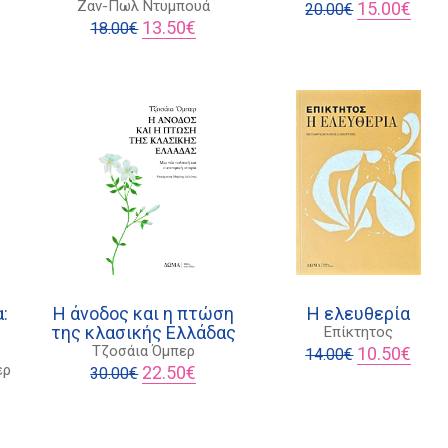
έχουσα
Original
Η
Ζαν-Πωλ Ντυμπουά
15.00
€
20.00
€
μή
Original
Η
price
τρέχ
13.50
€
18.00
€
αι:
price
τρέχουσα
was:
τιμή
.25€.
was:
τιμή
20.00€.
είναι:
18.00€.
είναι:
15.00
13.50€.
:
Η άνοδος και η πτώση
Η ελευθερία
της κλασικής Ελλάδας
Επίκτητος
Original
Η
Τζοσάια Όμπερ
10.50
€
14.00
€
Original
Η
price
τρέχ
ερ
22.50
€
30.00
€
price
τρέχουσα
was:
τιμή
έχουσα
was:
τιμή
14.00€.
είναι:
μή
30.00€.
είναι:
10.50
αι:
22.50€.