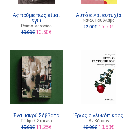
Ας πούμε πως είμαι
Αυτό είναι ευτυχία
εγώ
Νάιαλ Γουίλιαμς
Original
Η
Raimo Veronica
16.50
€
22.00
€
Original
Η
price
τρέχου
13.50
€
18.00
€
ουσα
price
τρέχουσα
was:
τιμή
was:
τιμή
22.00€.
είναι:
18.00€.
είναι:
16.50€.
€.
13.50€.
Ένα μακρύ Σάββατο
Έρως ο γλυκόπικρος
Τζώρτζ Στάινερ
Αν Κάρσον
Original
Η
Original
Η
11.25
€
13.50
€
15.00
€
18.00
€