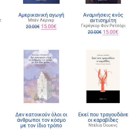
Αμερικανική αγωγή
Αναμνήσεις ενός
αντισημίτη
τ
Μπέν Λέρνερ
Original
Η
Γκρέγκορ Φον Ρετσόρι
15.00
€
20.00
€
έχουσα
price
τρέχουσα
Original
Η
15.00
€
20.00
€
μή
was:
τιμή
price
τρέχ
αι:
20.00€.
είναι:
was:
τιμή
.00€.
15.00€.
20.00€.
είναι:
15.00
Δεν κατοικούν όλοι οι
Εκεί που τραγουδάνε
άνθρωποι τον κόσμο
οι καραβίδες
με τον ίδιο τρόπο
Ντέλια Όουενς