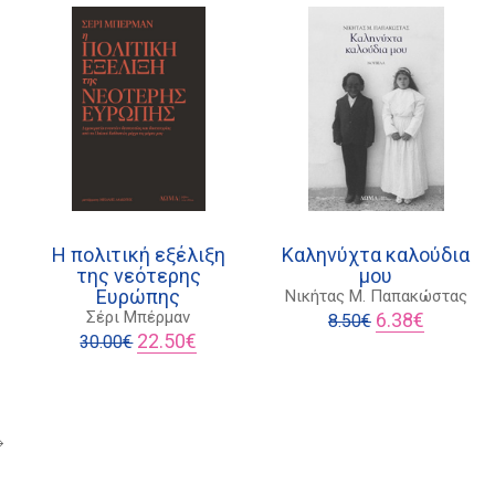
Η πολιτική εξέλιξη
Καληνύχτα καλούδια
της νεότερης
μου
Ευρώπης
Νικήτας Μ. Παπακώστας
ουσα
Original
Η
Σέρι Μπέρμαν
6.38
€
8.50
€
Original
Η
price
τρέχουσα
22.50
€
30.00
€
price
τρέχουσα
was:
τιμή
€.
was:
τιμή
8.50€.
είναι:
30.00€.
είναι:
6.38€.
22.50€.