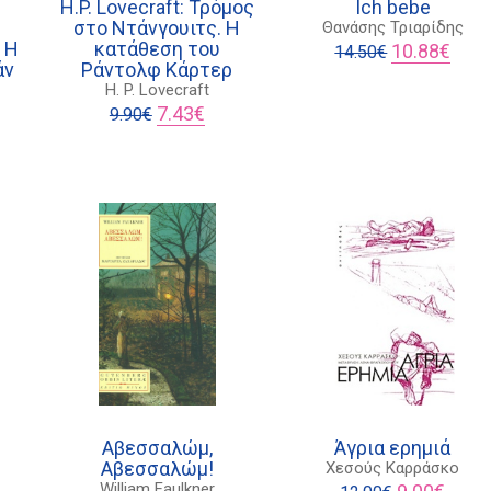
H.P. Lovecraft: Τρόμος
Ich bebe
στο Ντάνγουιτς. Η
Θανάσης Τριαρίδης
 Η
κατάθεση του
Original
Η
10.88
€
14.50
€
άν
Ράντολφ Κάρτερ
price
τρέχ
was:
τιμή
H. P. Lovecraft
Original
Η
14.50€.
είναι:
7.43
€
9.90
€
price
τρέχουσα
10.88
χουσα
was:
τιμή
9.90€.
είναι:
ι:
7.43€.
€.
Αβεσσαλώμ,
Άγρια ερημιά
Αβεσσαλώμ!
Χεσούς Καρράσκο
Original
Η
William Faulkner