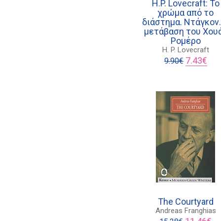
H.P. Lovecraft: Το
χρώμα από το
διάστημα. Ντάγκον.
μετάβαση του Χου
Ρομέρο
H. P. Lovecraft
Original
Η
7.43
€
9.90
€
price
τρέ
was:
τιμή
9.90€.
είνα
7.43
The Courtyard
Andreas Franghias
Original
Η