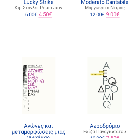
Lucky Strike
Moderato Cantabile
Κιμ Στάνλεϊ Ρόμπινσον
Μαργκερίτα Ντιράς
Original
Η
Original
Η
4.50
€
9.00
€
6.00
€
12.00
€
ουσα
price
τρέχουσα
price
τρέχουσ
was:
τιμή
was:
τιμή
6.00€.
είναι:
12.00€.
είναι:
€.
4.50€.
9.00€.
Αγώνες και
Αεροδρόμιο
μεταμορφώσεις μιας
Ελίζα Παναγιωτάτου
γυναίκας
Original
Η