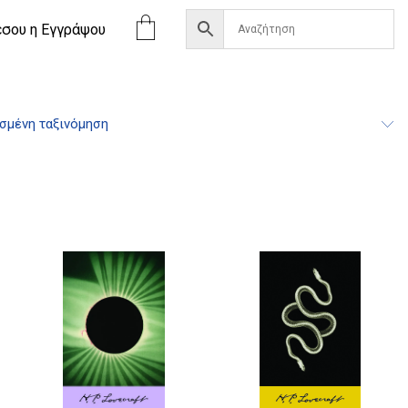
έσου η Eγγράψου
σμένη ταξινόμηση