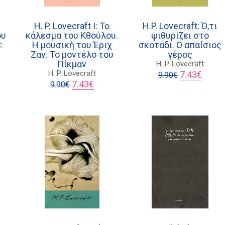
H. P. Lovecraft I: Το
H.P. Lovecraft: Ό,τι
ου
κάλεσμα του Κθούλου.
ψιθυρίζει στο
Η μουσική του Έριχ
σκοτάδι. Ο απαίσιος
ς
Ζαν. Το μοντέλο του
γέρος
χουσα
Πίκμαν
H. P. Lovecraft
ή
Original
Η
H. P. Lovecraft
7.43
€
9.90
€
ι:
Original
Η
price
τρέχο
7.43
€
9.90
€
5€.
price
τρέχουσα
was:
τιμή
was:
τιμή
9.90€.
είναι:
9.90€.
είναι:
7.43€.
7.43€.