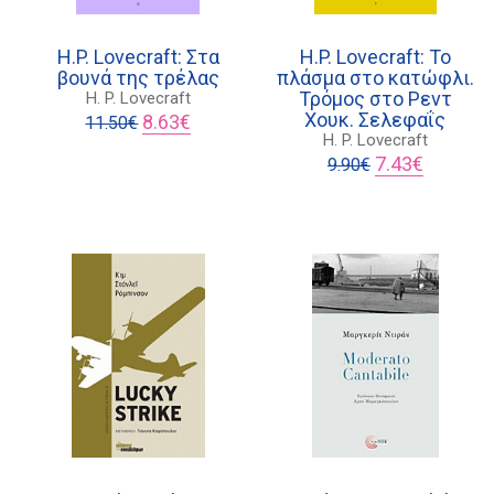
H.P. Lovecraft: Στα
H.P. Lovecraft: Το
βουνά της τρέλας
πλάσμα στο κατώφλι.
Τρόμος στο Ρεντ
H. P. Lovecraft
Original
Η
Χουκ. Σελεφαΐς
8.63
€
11.50
€
price
τρέχουσα
H. P. Lovecraft
was:
τιμή
Original
Η
7.43
€
9.90
€
υσα
11.50€.
είναι:
price
τρέχουσα
8.63€.
was:
τιμή
9.90€.
είναι:
7.43€.