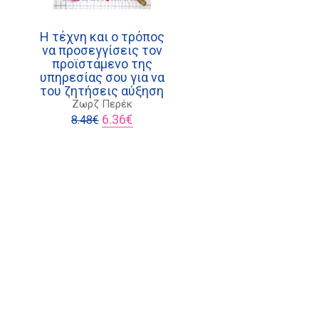
Η τέχνη και ο τρόπος
να προσεγγίσεις τον
προϊστάμενο της
υπηρεσίας σου για να
έχουσα
του ζητήσεις αύξηση
μή
Ζωρζ Περέκ
αι:
Original
Η
6.36
€
8.48
€
.63€.
price
τρέχουσα
was:
τιμή
8.48€.
είναι:
6.36€.