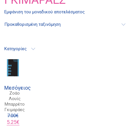
Διδότου 34, Αθήνα 106 80
Εμφάνιση του μοναδικού αποτελέσματος
Προκαθορισμένη ταξινόμηση
21 1750 8340
kombrai.bs@gmail.com
Κατηγορίες
Πολιτική προστασίας δεδομένων
Πολιτική επιστροφών
Τρόποι Πληρωμής
Μεσόγειος
Όροι χρήσης
Ζοάο
Αποστολές
Λουίς
Μπαρρέτο
Γκιμαράες
7.00
€
Original
Η
5.25
€
price
τρέχουσα