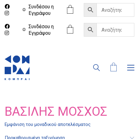
Συνδέσου η
Eγγράψου
Συνδέσου η
Eγγράψου
ΒΑΣΊΛΗΣ ΜΌΣΧΟΣ
Διδότου 34, Αθήνα 106 80
Εμφάνιση του μοναδικού αποτελέσματος
21 1750 8340
Προκαθορισμένη ταξινόμηση