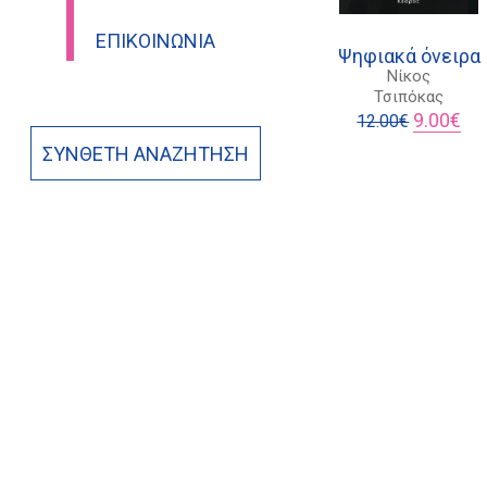
ΕΠΙΚΟΙΝΩΝΊΑ
Ψηφιακά όνειρα
Νίκος
Τσιπόκας
Original
Η
9.00
€
12.00
€
price
τρέ
ΣΎΝΘΕΤΗ ΑΝΑΖΉΤΗΣΗ
was:
τιμ
12.00€.
είνα
9.0