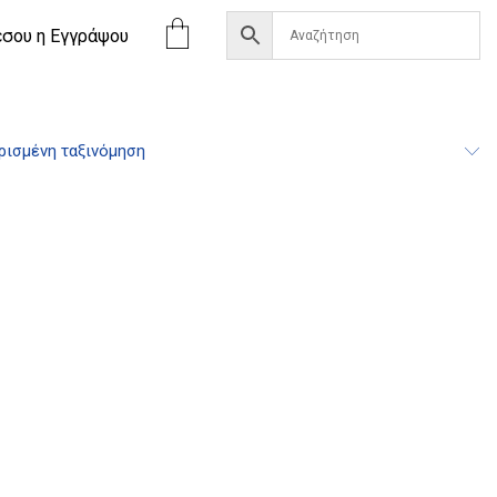
έσου η Eγγράψου
ισμένη ταξινόμηση