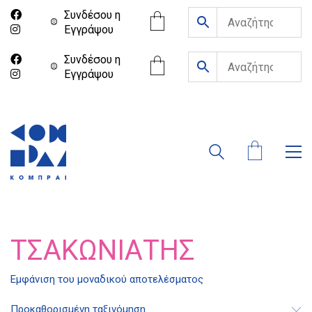
Συνδέσου η
Eγγράψου
Συνδέσου η
Eγγράψου
ΤΣΑΚΩΝΙΆΤΗΣ
Διδότου 34, Αθήνα 106 80
Εμφάνιση του μοναδικού αποτελέσματος
Προκαθορισμένη ταξινόμηση