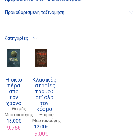
Διδότου 34, Αθήνα 106 80
Προκαθορισμένη ταξινόμηση
Κατηγορίες
21 1750 8340
kombrai.bs@gmail.com
Πολιτική προστασίας δεδομένων
Πολιτική επιστροφών
Η σκιά
Κλασικές
πέρα
ιστορίες
Τρόποι Πληρωμής
από
τρόμου
τον
απ’ όλο
Όροι χρήσης
χρόνο
τον
κόσμο
Αποστολές
Θωμάς
Μαστακούρης
Θωμάς
Μαστακούρης
13.00
€
Original
Η
12.00
€
9.75
€
price
τρέχουσα
Original
Η
9.00
€