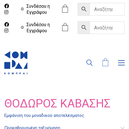
Συνδέσου η
Eγγράψου
Συνδέσου η
Eγγράψου
ΘΌΔΩΡΟΣ ΚΑΒΆΣΗΣ
Διδότου 34, Αθήνα 106 80
Εμφάνιση του μοναδικού αποτελέσματος
Προκαθορισμένη ταξινόμηση