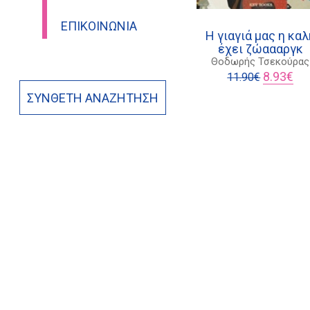
ΕΠΙΚΟΙΝΩΝΊΑ
Η γιαγιά μας η καλ
έχει ζώαααργκ
Θοδωρής Τσεκούρας
Original
Η
8.93
€
11.90
€
price
τρέ
ΣΎΝΘΕΤΗ ΑΝΑΖΉΤΗΣΗ
was:
τιμ
11.90€.
είνα
8.9