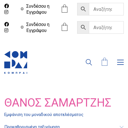
Συνδέσου η
Eγγράψου
Συνδέσου η
Eγγράψου
ΘΆΝΟΣ ΣΑΜΑΡΤΖΉΣ
Διδότου 34, Αθήνα 106 80
Εμφάνιση του μοναδικού αποτελέσματος
Προκαθορισμένη ταξινόμηση