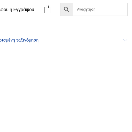
έσου η Eγγράψου
ισμένη ταξινόμηση