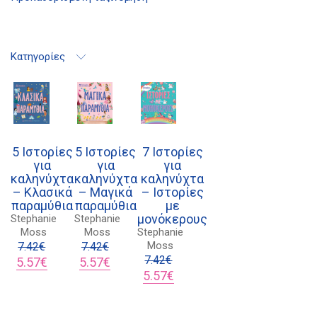
Κατηγορίες
21 1750 8340
kombrai.bs@gmail.com
Πολιτική προστασίας δεδομένων
Πολιτική επιστροφών
5 Ιστορίες
5 Ιστορίες
7 Ιστορίες
για
για
για
Τρόποι Πληρωμής
καληνύχτα
καληνύχτα
καληνύχτα
– Κλασικά
– Μαγικά
– Ιστορίες
Όροι χρήσης
παραμύθια
παραμύθια
με
μονόκερους
Αποστολές
Stephanie
Stephanie
Moss
Moss
Stephanie
Moss
7.42
€
7.42
€
Original
Η
Original
Η
7.42
€
5.57
€
5.57
€
price
τρέχουσα
price
τρέχουσα
Original
Η
5.57
€
was:
τιμή
was:
τιμή
price
τρέχουσα
7.42€.
είναι:
7.42€.
είναι:
was:
τιμή
5.57€.
5.57€.
7.42€.
είναι: