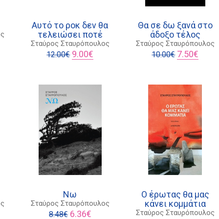
e
Αυτό το ροκ δεν θα
Θα σε δω ξανά στο
τελειώσει ποτέ
άδοξο τέλος
ος
Σταύρος Σταυρόπουλος
Σταύρος Σταυρόπουλος
χουσα
Original
Η
Original
Η
9.00
€
7.50
€
12.00
€
10.00
€
price
τρέχουσα
price
τρέχο
ι:
was:
τιμή
was:
τιμή
€.
12.00€.
είναι:
10.00€.
είναι:
9.00€.
7.50€.
Νω
Ο έρωτας θα μας
κάνει κομμάτια
ος
Σταύρος Σταυρόπουλος
Original
Η
Σταύρος Σταυρόπουλος
6.36
€
8.48
€