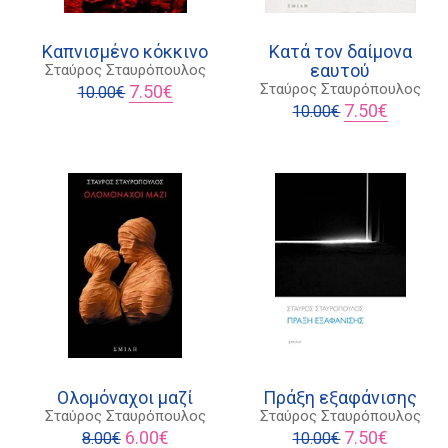
Καπνισμένο κόκκινο
Κατά τον δαίμονα
εαυτού
Σταύρος Σταυρόπουλος
Original
Η
Σταύρος Σταυρόπουλος
7.50
€
10.00
€
price
τρέχουσα
Original
Η
7.50
€
10.00
€
υσα
was:
τιμή
price
τρέχουσ
10.00€.
είναι:
was:
τιμή
7.50€.
10.00€.
είναι:
7.50€.
Ολομόναχοι μαζί
Πράξη εξαφάνισης
Σταύρος Σταυρόπουλος
Σταύρος Σταυρόπουλος
Original
Η
Original
Η
6.00
€
7.50
€
8.00
€
10.00
€