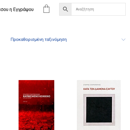
έσου η Eγγράψου
Προκαθορισμένη ταξινόμηση