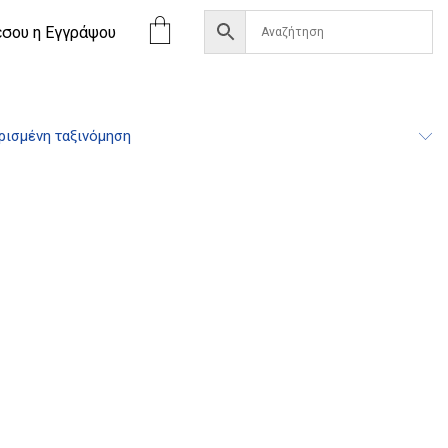
έσου η Eγγράψου
ισμένη ταξινόμηση