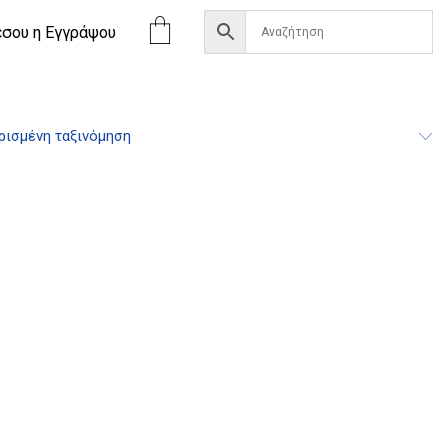
έσου η Eγγράψου
ισμένη ταξινόμηση