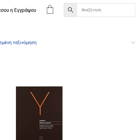
έσου η Eγγράψου
σμένη ταξινόμηση