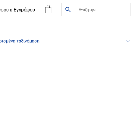
έσου η Eγγράψου
ισμένη ταξινόμηση