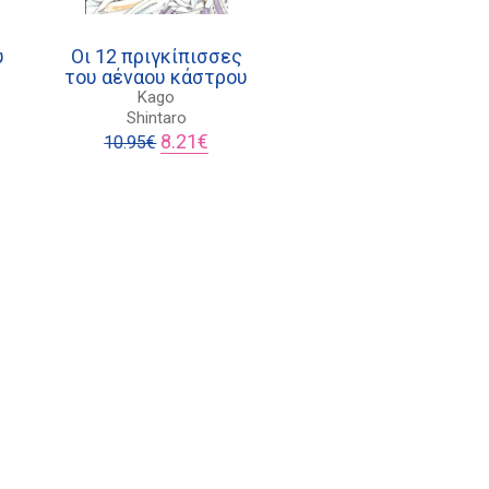
υ
Οι 12 πριγκίπισσες
του αέναου κάστρου
Kago
Shintaro
Original
Η
8.21
€
10.95
€
έχουσα
price
τρέχουσα
μή
was:
τιμή
αι:
10.95€.
είναι:
.21€.
8.21€.