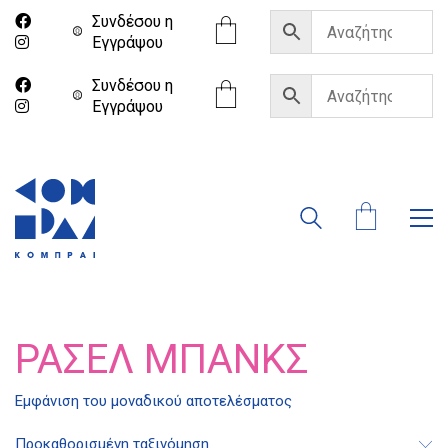
Συνδέσου η
Eγγράψου
Συνδέσου η
Eγγράψου
ΡΆΣΕΛ ΜΠΑΝΚΣ
Διδότου 34, Αθήνα 106 80
Εμφάνιση του μοναδικού αποτελέσματος
Προκαθορισμένη ταξινόμηση