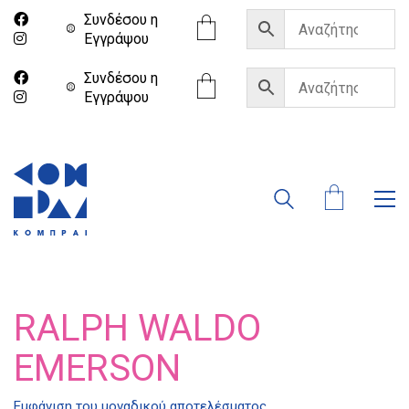
Συνδέσου η
Eγγράψου
Συνδέσου η
Eγγράψου
RALPH WALDO
EMERSON
Διδότου 34, Αθήνα 106 80
Εμφάνιση του μοναδικού αποτελέσματος