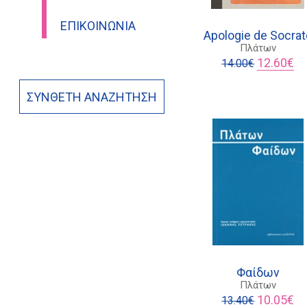
ΕΠΙΚΟΙΝΩΝΊΑ
Apologie de Socrat
Πλάτων
Original
Η
12.60
€
14.00
€
price
τρ
was:
τι
ΣΎΝΘΕΤΗ ΑΝΑΖΉΤΗΣΗ
14.00€.
είν
12
Φαίδων
Πλάτων
Original
Η
10.05
€
13.40
€