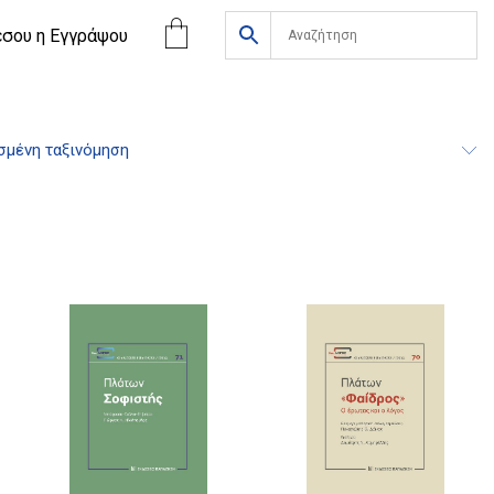
έσου η Eγγράψου
σμένη ταξινόμηση