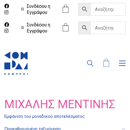
Συνδέσου η
Eγγράψου
Συνδέσου η
Eγγράψου
ΜΙΧΆΛΗΣ ΜΕΝΤΊΝΗΣ
Διδότου 34, Αθήνα 106 80
Εμφάνιση του μοναδικού αποτελέσματος
Προκαθορισμένη ταξινόμηση