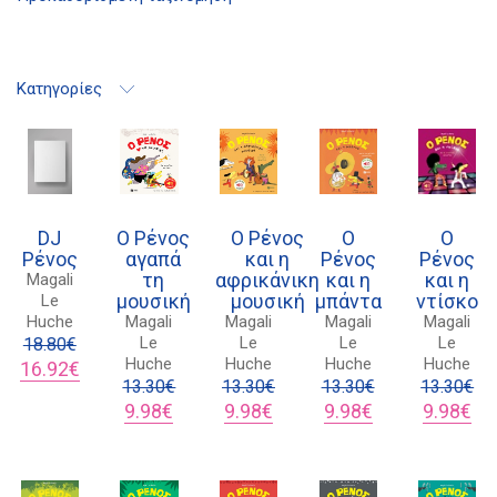
Κατηγορίες
DJ
Ο Ρένος
Ο Ρένος
Ο
Ο
Ρένος
αγαπά
και η
Ρένος
Ρένος
τη
αφρικάνικη
και η
και η
Magali
μουσική
μουσική
μπάντα
ντίσκο
Le
Huche
Magali
Magali
Magali
Magali
Le
Le
Le
Le
18.80
€
Huche
Huche
Huche
Huche
Original
Η
16.92
€
price
τρέχουσα
13.30
€
13.30
€
13.30
€
13.30
€
was:
τιμή
Original
Η
Original
Η
Original
Η
Original
Η
9.98
€
9.98
€
9.98
€
9.98
€
18.80€.
είναι:
price
τρέχουσα
price
τρέχουσα
price
τρέχουσα
price
τρ
16.92€.
was:
τιμή
was:
τιμή
was:
τιμή
was:
τιμ
13.30€.
είναι:
13.30€.
είναι:
13.30€.
είναι:
13.30€.
είν
9.98€.
9.98€.
9.98€.
9.9