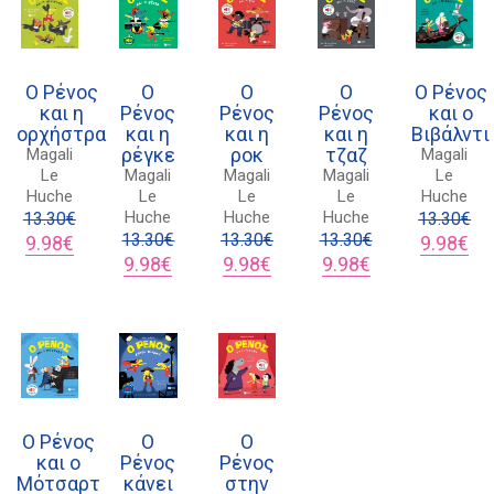
Ο Ρένος
Ο
Ο
Ο
Ο Ρένος
και η
Ρένος
Ρένος
Ρένος
και ο
ορχήστρα
και η
και η
και η
Βιβάλντι
ρέγκε
ροκ
τζαζ
Magali
Magali
Le
Magali
Magali
Magali
Le
Διδότου 34, Αθήνα 106 80
Huche
Le
Le
Le
Huche
Huche
Huche
Huche
13.30
€
13.30
€
Original
Η
13.30
€
13.30
€
13.30
€
Original
Η
9.98
€
9.98
€
price
τρέχουσα
Original
Η
Original
Η
Original
Η
price
τρ
9.98
€
9.98
€
9.98
€
21 1750 8340
was:
τιμή
price
τρέχουσα
price
τρέχουσα
price
τρέχουσα
was:
τιμ
13.30€.
είναι:
was:
τιμή
was:
τιμή
was:
τιμή
13.30€.
είν
kombrai.bs@gmail.com
9.98€.
13.30€.
είναι:
13.30€.
είναι:
13.30€.
είναι:
9.9
9.98€.
9.98€.
9.98€.
Πολιτική προστασίας δεδομένων
Πολιτική επιστροφών
Ο Ρένος
Ο
Ο
Τρόποι Πληρωμής
και ο
Ρένος
Ρένος
Μότσαρτ
κάνει
στην
Όροι χρήσης