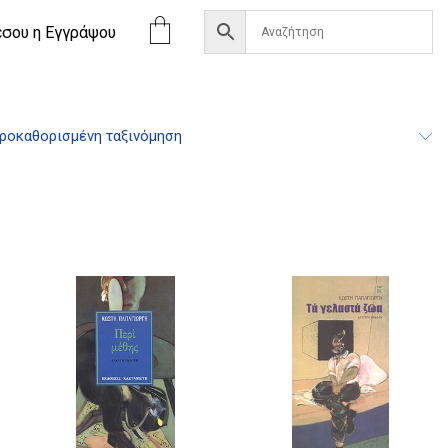
έσου η Eγγράψου
ροκαθορισμένη ταξινόμηση