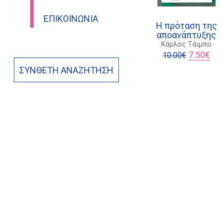
ΕΠΙΚΟΙΝΩΝΊΑ
Η πρόταση της
αποανάπτυξης
Κάρλος Τάιμπο
Original
Η
7.50
€
10.00
€
price
τρέ
ΣΎΝΘΕΤΗ ΑΝΑΖΉΤΗΣΗ
was:
τιμ
10.00€.
είνα
7.5