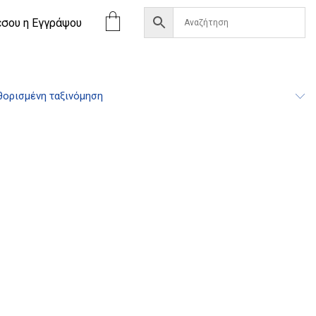
έσου η Eγγράψου
ορισμένη ταξινόμηση