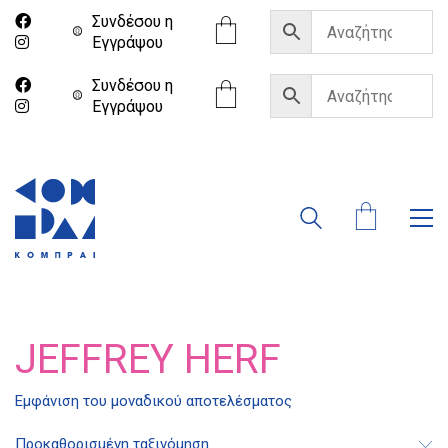
Συνδέσου η
Eγγράψου
Συνδέσου η
Eγγράψου
JEFFREY HERF
Διδότου 34, Αθήνα 106 80
Εμφάνιση του μοναδικού αποτελέσματος
Προκαθορισμένη ταξινόμηση